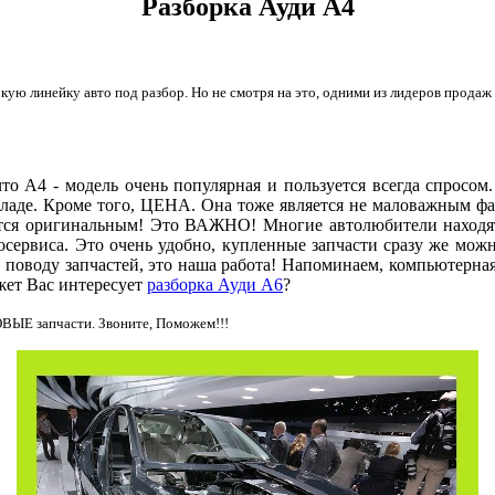
Разборка Ауди А4
ую линейку авто под разбор. Но не смотря на это, одними из лидеров продаж
что А4 - модель очень популярная и пользуется всегда спросом
кладе. Кроме того, ЦЕНА. Она тоже является не маловажным фа
ается оригинальным! Это ВАЖНО! Многие автолюбители находят
осервиса. Это очень удобно, купленные запчасти сразу же можн
поводу запчастей, это наша работа! Напоминаем, компьютерная
жет Вас интересует
разборка Ауди А6
?
ОВЫЕ запчасти. Звоните, Поможем!!!