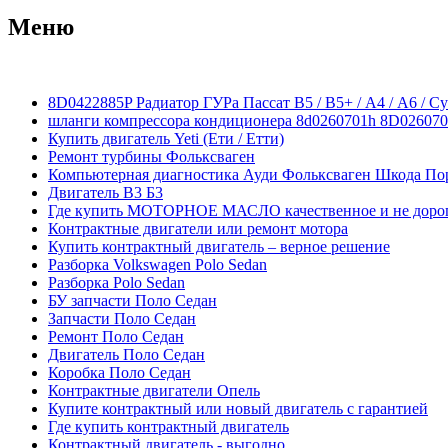
Меню
8D0422885P Радиатор ГУРа Пассат В5 / В5+ / А4 / А6 / Су
шланги компрессора кондиционера 8d0260701h 8D02607
Купить двигатель Yeti (Ети / Етти)
Ремонт турбины Фольксваген
Компьютерная диагностика Ауди Фольксваген Шкода По
Двигатель В3 Б3
Где купить МОТОРНОЕ МАСЛО качественное и не доро
Контрактные двигатели или ремонт мотора
Купить контрактный двигатель – верное решение
Разборка Volkswagen Polo Sedan
Разборка Polo Sedan
БУ запчасти Поло Седан
Запчасти Поло Седан
Ремонт Поло Седан
Двигатель Поло Седан
Коробка Поло Седан
Контрактные двигатели Опель
Купите контрактный или новый двигатель с гарантией
Где купить контрактный двигатель
Контрактный двигатель - выгодно