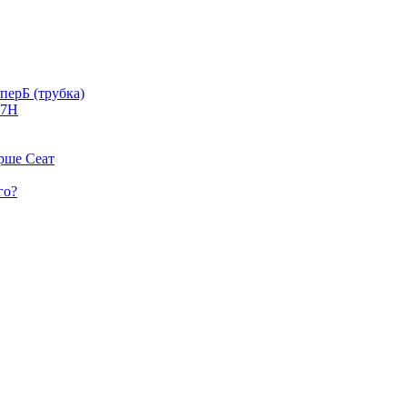
перБ (трубка)
07H
рше Сеат
го?