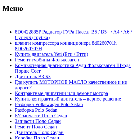
Меню
8D0422885P Радиатор ГУРа Пассат В5 / В5+ / А4 / А6 /
СуперБ (трубка)
шланги компрессора кондиционера 8d0260701h
8D0260707H
Купить двигатель Yeti (Ети / Етти)
Ремонт турбины Фольксваген
Компьютерная диагностика Ауди Фольксваген Шкода
Порше Сеат
Двигатель В3 Б3
Где купить МОТОРНОЕ МАСЛО качественное и не
дорого?
Контрактные двигатели или ремонт мотора
Купить контрактный двигатель – верное решение
Разборка Volkswagen Polo Sedan
Разборка Polo Sedan
БУ запчасти Поло Седан
Запчасти Поло Седан
Ремонт Поло Седан
Двигатель Поло Седан
Коробка Поло Седан