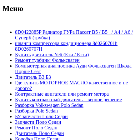
Меню
8D0422885P Радиатор ГУРа Пассат В5 / В5+ / А4 / А6 /
СуперБ (трубка)
шланги компрессора кондиционера 8d0260701h
8D0260707H
Купить двигатель Yeti (Ети / Етти)
Ремонт турбины Фольксваген
Компьютерная диагностика Ауди Фольксваген Шкода
Порше Сеат
Двигатель В3 Б3
Где купить МОТОРНОЕ МАСЛО качественное и не
дорого?
Контрактные двигатели или ремонт мотора
Купить контрактный двигатель – верное решение
Разборка Volkswagen Polo Sedan
Разборка Polo Sedan
БУ запчасти Поло Седан
Запчасти Поло Седан
Ремонт Поло Седан
Двигатель Поло Седан
Коробка Поло Седан