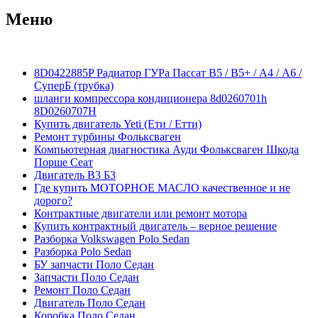
Меню
8D0422885P Радиатор ГУРа Пассат В5 / В5+ / А4 / А6 /
СуперБ (трубка)
шланги компрессора кондиционера 8d0260701h
8D0260707H
Купить двигатель Yeti (Ети / Етти)
Ремонт турбины Фольксваген
Компьютерная диагностика Ауди Фольксваген Шкода
Порше Сеат
Двигатель В3 Б3
Где купить МОТОРНОЕ МАСЛО качественное и не
дорого?
Контрактные двигатели или ремонт мотора
Купить контрактный двигатель – верное решение
Разборка Volkswagen Polo Sedan
Разборка Polo Sedan
БУ запчасти Поло Седан
Запчасти Поло Седан
Ремонт Поло Седан
Двигатель Поло Седан
Коробка Поло Седан