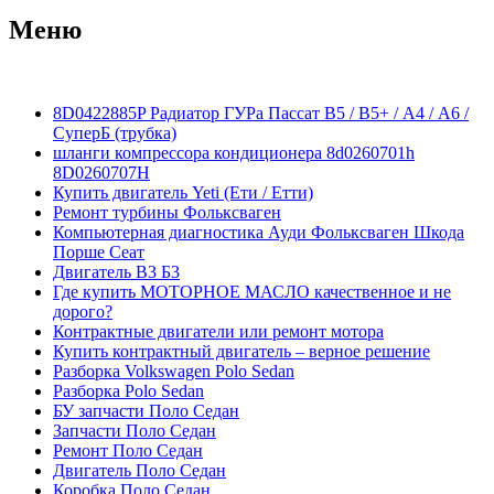
Меню
8D0422885P Радиатор ГУРа Пассат В5 / В5+ / А4 / А6 /
СуперБ (трубка)
шланги компрессора кондиционера 8d0260701h
8D0260707H
Купить двигатель Yeti (Ети / Етти)
Ремонт турбины Фольксваген
Компьютерная диагностика Ауди Фольксваген Шкода
Порше Сеат
Двигатель В3 Б3
Где купить МОТОРНОЕ МАСЛО качественное и не
дорого?
Контрактные двигатели или ремонт мотора
Купить контрактный двигатель – верное решение
Разборка Volkswagen Polo Sedan
Разборка Polo Sedan
БУ запчасти Поло Седан
Запчасти Поло Седан
Ремонт Поло Седан
Двигатель Поло Седан
Коробка Поло Седан