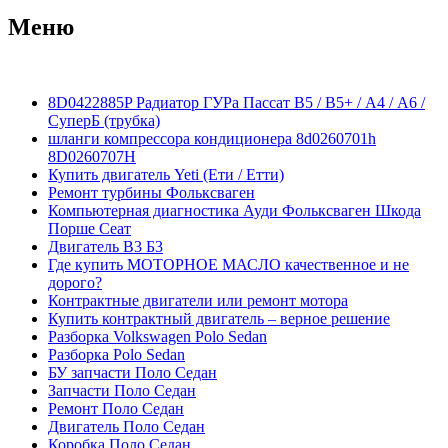
Меню
8D0422885P Радиатор ГУРа Пассат В5 / В5+ / А4 / А6 /
СуперБ (трубка)
шланги компрессора кондиционера 8d0260701h
8D0260707H
Купить двигатель Yeti (Ети / Етти)
Ремонт турбины Фольксваген
Компьютерная диагностика Ауди Фольксваген Шкода
Порше Сеат
Двигатель В3 Б3
Где купить МОТОРНОЕ МАСЛО качественное и не
дорого?
Контрактные двигатели или ремонт мотора
Купить контрактный двигатель – верное решение
Разборка Volkswagen Polo Sedan
Разборка Polo Sedan
БУ запчасти Поло Седан
Запчасти Поло Седан
Ремонт Поло Седан
Двигатель Поло Седан
Коробка Поло Седан