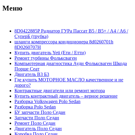
Меню
8D0422885P Радиатор ГУРа Пассат В5 / В5+ / А4 / А6 /
СуперБ (трубка)
шланги компрессора кондиционера 8d0260701h
8D0260707H
Купить двигатель Yeti (Ети / Етти)
Ремонт турбины Фольксваген
Компьютерная диагностика Ауди Фольксваген Шкода
Порше Сеат
Двигатель В3 Б3
Где купить МОТОРНОЕ МАСЛО качественное и не
дорого?
Контрактные двигатели или ремонт мотора
Купить контрактный двигатель – верное решение
Разборка Volkswagen Polo Sedan
Разборка Polo Sedan
БУ запчасти Поло Седан
Запчасти Поло Седан
Ремонт Поло Седан
Двигатель Поло Седан
Коробка Поло Седан