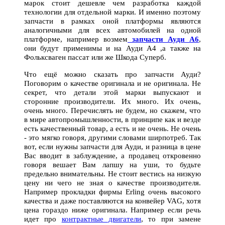
марок стоит дешевле чем разработка каждой
технологии для отдельной марки. И именно поэтому
запчасти в рамках оной платформы являются
аналогичными для всех автомобилей на одной
платформе, например возмем
запчасти Ауди А6
,
они будут применимы и на Ауди А4 ,а также на
Фольксваген пассат или же Шкода Суперб.
Что ещё можно сказать про запчасти Ауди?
Поговорим о качестве оригинала и не оригинала. Не
секрет, что детали этой марки выпускают и
сторонние производители. Их много. Их очень,
очень много. Перечислять не будем, но скажем, что
в мире автопромышленности, в принципе как и везде
есть качественный товар, а есть и не очень. Не очень
- это мягко говоря, другими словами ширпотреб. Так
вот, если нужны запчасти для Ауди, и разница в цене
Вас вводит в заблуждение, а продавец откровенно
говоря вешает Вам лапшу на уши, то будьте
предельно внимательны. Не стоит вестись на низкую
цену ни чего не зная о качестве производителя.
Например прокладки фирмы Erling очень высокого
качества и даже поставляются на конвейер VAG, хотя
цена гораздо ниже оригинала. Например если речь
идет про
контрактные двигатели
, то при замене