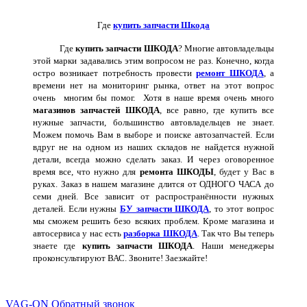
Где
купить запчасти Шкода
Где
купить запчасти ШКОДА
? Многие автовладельцы
этой марки задавались этим вопросом не раз. Конечно, когда
остро возникает потребность провести
ремонт ШКОДА
, а
времени нет на мониторинг рынка, ответ на этот вопрос
очень
многим бы помог.
Хотя в наше время очень много
магазинов запчастей ШКОДА
, все равно, где купить все
нужные запчасти, большинство автовладельцев не знает.
Можем помочь Вам в выборе и поиске автозапчастей. Если
вдруг не на одном из наших складов не найдется нужной
детали, всегда можно сделать заказ. И через оговоренное
время все, что нужно для
ремонта ШКОДЫ
, будет у Вас в
руках. Заказ в нашем магазине длится от ОДНОГО ЧАСА до
семи дней. Все зависит от распространённости нужных
деталей. Если нужны
БУ запчасти ШКОДА
, то этот вопрос
мы сможем решить безо всяких проблем. Кроме магазина и
автосервиса у нас есть
разборка ШКОДА
. Так что Вы теперь
знаете где
купить запчасти ШКОДА
. Наши менеджеры
проконсультируют ВАС. Звоните! Заезжайте!
VAG-ON
Обратный звонок