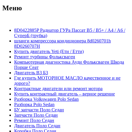
Меню
8D0422885P Радиатор ГУРа Пассат В5 / В5+ / А4 / А6 /
СуперБ (трубка)
шланги компрессора кондиционера 8d0260701h
8D0260707H
Купить двигатель Yeti (Ети / Етти)
Ремонт турбины Фольксваген
Компьютерная диагностика Ауди Фольксваген Шкода
Порше Сеат
Двигатель В3 Б3
Где купить МОТОРНОЕ МАСЛО качественное и не
дорого?
Контрактные двигатели или ремонт мотора
Купить контрактный двигатель – верное решение
Разборка Volkswagen Polo Sedan
Разборка Polo Sedan
БУ запчасти Поло Седан
Запчасти Поло Седан
Ремонт Поло Седан
Двигатель Поло Седан
Коробка Поло Седан