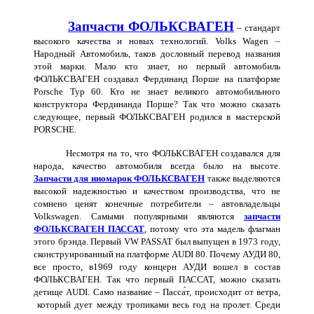
Запчасти ФОЛЬКСВАГЕН
– стандарт
высокого качества и новых технологий. Volks Wagen –
Народный Автомобиль, таков дословный перевод названия
этой марки. Мало кто знает, но первый автомобиль
ФОЛЬКСВАГЕН создавал Фердинанд Порше на платформе
Porsche Typ 60. Кто не знает великого автомобильного
конструктора Фердинанда Порше? Так что можно сказать
следующее, первый ФОЛЬКСВАГЕН родился в мастерской
PORSCHE
.
Несмотря на то, что ФОЛЬКСВАГЕН создавался для
народа, качество автомобиля всегда было на высоте.
Запчасти для иномарок ФОЛЬКСВАГЕН
также выделяются
высокой надежностью и качеством производства, что не
сомнено ценят конечные потребители – автовладельцы
Volkswagen. Самыми популярными являются
запчасти
ФОЛЬКСВАГЕН ПАССАТ
, потому что эта мадель флагман
этого брэнда. Первый
VW
PASSAT
был выпущен в 1973 году,
сконструированный на платформе
AUDI
80. Почему АУДИ 80,
все просто, в1969 году концерн АУДИ вошел в состав
ФОЛЬКСВАГЕН. Так что первый ПАССАТ, можно сказать
детище
AUDI
. Само название – Пасса́т, происходит от ветра,
который дует между тропиками весь год на пролет. Среди