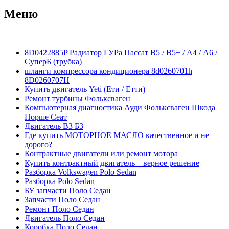
Меню
8D0422885P Радиатор ГУРа Пассат В5 / В5+ / А4 / А6 /
СуперБ (трубка)
шланги компрессора кондиционера 8d0260701h
8D0260707H
Купить двигатель Yeti (Ети / Етти)
Ремонт турбины Фольксваген
Компьютерная диагностика Ауди Фольксваген Шкода
Порше Сеат
Двигатель В3 Б3
Где купить МОТОРНОЕ МАСЛО качественное и не
дорого?
Контрактные двигатели или ремонт мотора
Купить контрактный двигатель – верное решение
Разборка Volkswagen Polo Sedan
Разборка Polo Sedan
БУ запчасти Поло Седан
Запчасти Поло Седан
Ремонт Поло Седан
Двигатель Поло Седан
Коробка Поло Седан