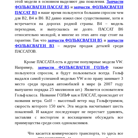
этой модели в основном выделяют два поколения.
Запчасти
ФОЛЬКСВАГЕН ПАССАТ В5
и
запчасти
ФОЛЬКСВАГЕН
ПАССАТ В3
в наше время пользуются большим спросом чем
для В2, В4 и В6. В2 давно изжил свое существование, хотя и
встречается на дорогах родной страны. В4 – модель
переходная, и выпускалась не долго. ПАССАТ В6
относительно молодой, и многие из этих авто еще стоят на
гарантии. Так что
запчасти ФОЛЬКСВАГЕН В5
и
запчасти
ФОЛЬКСВАГЕН В3
– лидеры продаж деталей среди
ПАССАТОВ.
Кроме ПАССАТА есть и другие популярные модели
VW
.
Например,
запчасти ФОЛЬКСВАГЕН ГОЛЬФ
также
пользуются спросом, и будут пользоваться всегда. Гольф
выдался самой успешной моделью
VW
и по праву занимает 3
место среди продаж автомобилей в мире (в 2007 году
выпушено порядка 25 миллионов шт.)
Является основателем
Гольф класса.
Название ГОЛЬФ к
ак и ПАССАТ, происходит от
названия ветра. Golf – высотный ветер над Гольфстримом,
скорость которого
150 км/ч
. Эта модель насчитывает шесть
покалений. И каждое последующее не перестает удивлять,
заставляя с восторгом и восхищением обсуждать все
приимущества среди соих однокласников.
Что касается коммерческого транспорта, то здесь все